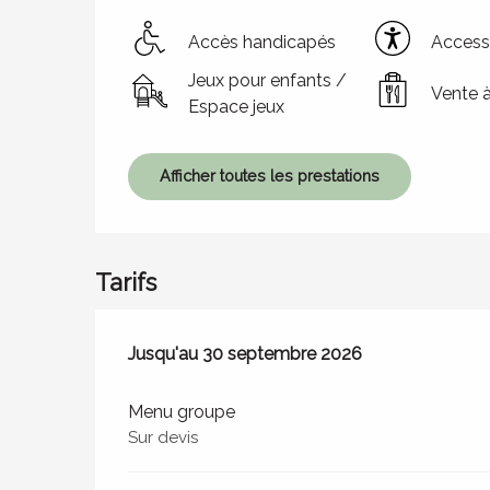
Accès handicapés
Accessi
Jeux pour enfants /
Vente 
Espace jeux
Afficher toutes les prestations
Tarifs
Du
Jusqu'au
1 juin 2026
30 septembre 2026
au
30 septembre 2026
Menu groupe
Sur devis