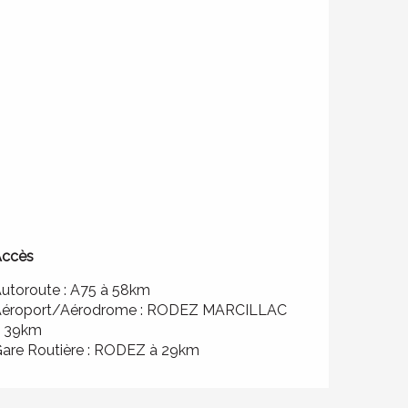
Accès
Accès
utoroute : A75 à 58km
éroport/Aérodrome : RODEZ MARCILLAC
à 39km
are Routière : RODEZ à 29km