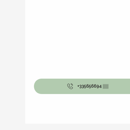
+335656694
▒▒