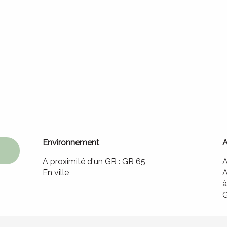
Environnement
Environnement
A proximité d'un GR :
GR 65
A
En ville
A
G