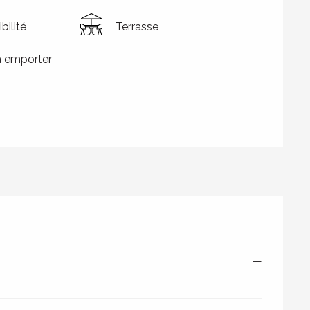
bilité
Terrasse
à emporter
—