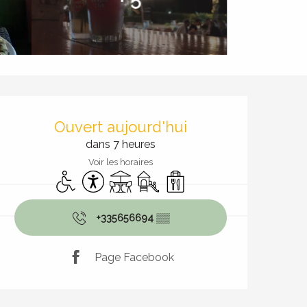
Ouverture et coordonnées
Ouvert aujourd'hui
dans 7 heures
Voir les horaires
Accès handicapés
Accessibilité
Terrasse
Jeux pour enfants / Espace jeux
Vente à emporter
+335656694
▒▒
Page Facebook