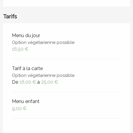
Tarifs
Tarifs 2026
Menu du jour
Option végétarienne possible
16,50 €
Tarif à la carte
Option végétarienne possible
De
16,00 €
à
25,00 €
Menu enfant
9,00 €