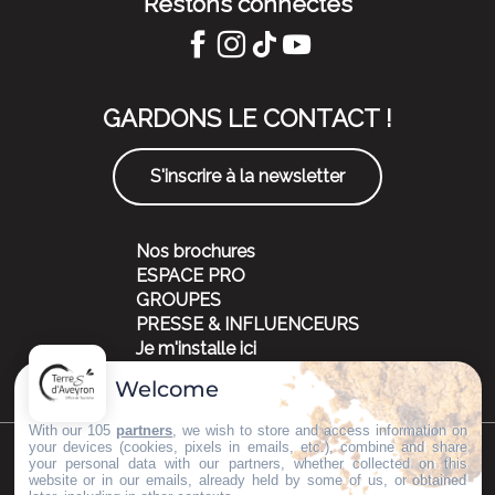
Restons connectés
GARDONS LE CONTACT !
S'inscrire à la newsletter
Nos brochures
ESPACE PRO
GROUPES
PRESSE & INFLUENCEURS
Je m'installe ici
Welcome
With our 105
partners
, we wish to store and access information on
your devices (cookies, pixels in emails, etc.), combine and share
your personal data with our partners, whether collected on this
©Copyright 2023
Mentions légales
Partenaires
website or in our emails, already held by some of us, or obtained