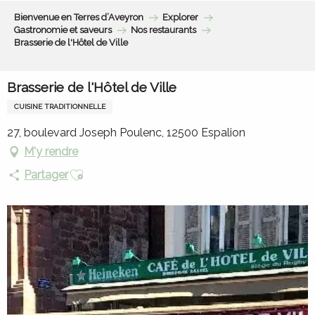
Aller
Bienvenue en Terres d’Aveyron
Explorer
au
Gastronomie et saveurs
Nos restaurants
contenu
Brasserie de l'Hôtel de Ville
principal
Brasserie de l'Hôtel de Ville
CUISINE TRADITIONNELLE
27, boulevard Joseph Poulenc, 12500 Espalion
M'y rendre
Ajouter aux favoris
Partager