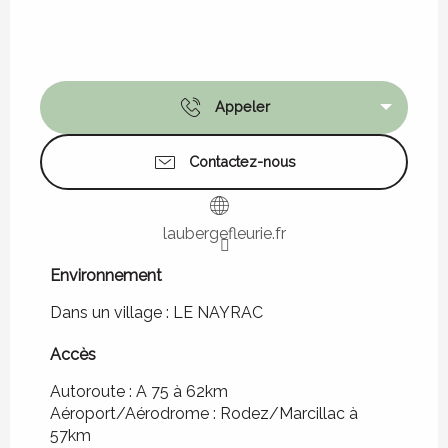
Appeler
Contactez-nous
laubergefleurie.fr
Environnement
Environnement
Dans un village :
LE NAYRAC
Accès
Accès
Autoroute : A 75 à 62km
Aéroport/Aérodrome : Rodez/Marcillac à
57km