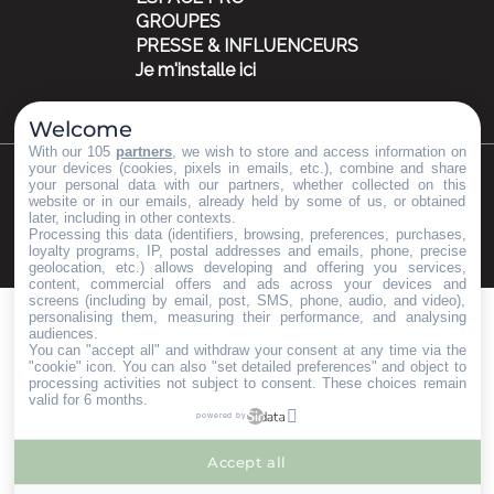
GROUPES
PRESSE & INFLUENCEURS
Je m'installe ici
Welcome
With our 105
partners
, we wish to store and access information on
your devices (cookies, pixels in emails, etc.), combine and share
your personal data with our partners, whether collected on this
©Copyright 2023
Mentions légales
Partenaires
website or in our emails, already held by some of us, or obtained
later, including in other contexts.
Processing this data (identifiers, browsing, preferences, purchases,
loyalty programs, IP, postal addresses and emails, phone, precise
geolocation, etc.) allows developing and offering you services,
content, commercial offers and ads across your devices and
screens (including by email, post, SMS, phone, audio, and video),
personalising them, measuring their performance, and analysing
audiences.
You can "accept all" and withdraw your consent at any time via the
"cookie" icon
. You can also "set detailed preferences" and object to
processing activities not subject to consent. These choices remain
valid for 6 months.
powered by
Accept all