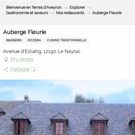
Aller
Bienvenue en Terres d’Aveyron
Explorer
au
Gastronomie et saveurs
Nos restaurants
Auberge Fleurie
contenu
principal
Auberge Fleurie
BRASSERIE
PIZZERIA
CUISINE TRADITIONNELLE
Avenue d'Estaing, 12190 Le Nayrac
M'y rendre
Ajouter aux favoris
Partager