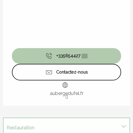
+335654427
▒▒
Contactez-nous
aubergedufel.fr
Restauration