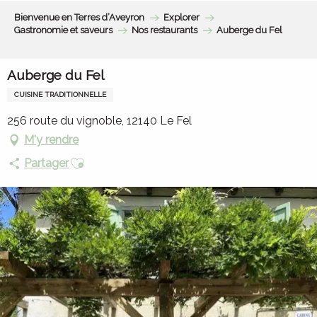
Aller
Bienvenue en Terres d’Aveyron
Explorer
au
Gastronomie et saveurs
Nos restaurants
Auberge du Fel
contenu
principal
Auberge du Fel
CUISINE TRADITIONNELLE
256 route du vignoble, 12140 Le Fel
M'y rendre
Ajouter aux favoris
Partager