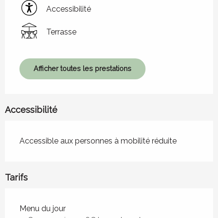
Accessibilité
Terrasse
Afficher toutes les prestations
Accessibilité
Accessible aux personnes à mobilité réduite
Tarifs
Tarifs 2026
Menu du jour