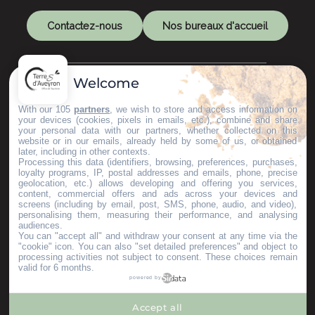
Contactez-nous
Nos bureaux d'accueil
Welcome
Restons connectés
With our 105
partners
, we wish to store and access information on
your devices (cookies, pixels in emails, etc.), combine and share
your personal data with our partners, whether collected on this
website or in our emails, already held by some of us, or obtained
later, including in other contexts.
GARDONS LE CONTACT !
Processing this data (identifiers, browsing, preferences, purchases,
loyalty programs, IP, postal addresses and emails, phone, precise
geolocation, etc.) allows developing and offering you services,
content, commercial offers and ads across your devices and
S'inscrire à la newsletter
screens (including by email, post, SMS, phone, audio, and video),
personalising them, measuring their performance, and analysing
audiences.
You can "accept all" and withdraw your consent at any time via the
Nos brochures
"cookie" icon
. You can also "set detailed preferences" and object to
ESPACE PRO
processing activities not subject to consent. These choices remain
valid for 6 months.
GROUPES
powered by
PRESSE & INFLUENCEURS
Je m'installe ici
Accept all