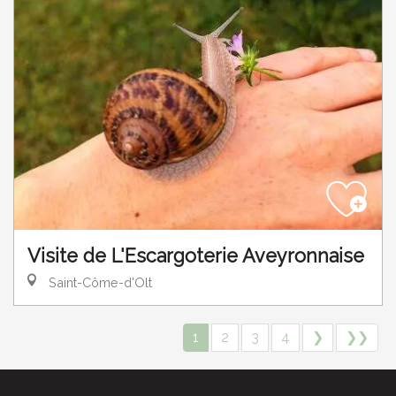
Visite de L'Escargoterie Aveyronnaise
Saint-Côme-d'Olt
1
2
3
4
❯
❯❯