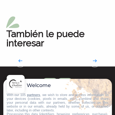
También le puede
interesar
Nuestras presas
La increíble epopeya industrial
Welcome
With our 105
partners
, we wish to store and access information on
your devices (cookies, pixels in emails, etc.), combine and share
your personal data with our partners, whether collected on this
website or in our emails, already held by some of us, or obtained
later, including in other contexts.
Processing this data (identifiers, browsing, preferences, purchases,