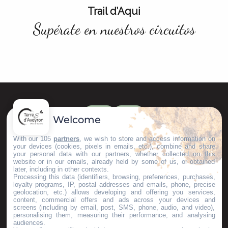
Trail d’Aqui
Supérate en nuestros circuitos
Métiers d’Art(isanat)
Tierra de conocimientos
Welcome
With our 105
partners
, we wish to store and access information on
your devices (cookies, pixels in emails, etc.), combine and share
your personal data with our partners, whether collected on this
website or in our emails, already held by some of us, or obtained
later, including in other contexts.
Processing this data (identifiers, browsing, preferences, purchases,
loyalty programs, IP, postal addresses and emails, phone, precise
geolocation, etc.) allows developing and offering you services,
content, commercial offers and ads across your devices and
screens (including by email, post, SMS, phone, audio, and video),
personalising them, measuring their performance, and analysing
audiences.