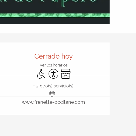
Horarios y datos de contact
Cerrado hoy
Ver los horarios
Acceso para minusválidos
Accesibilidad
Tienda
+ 2 otro(s) servicio(s)
www.frenette-occitane.com