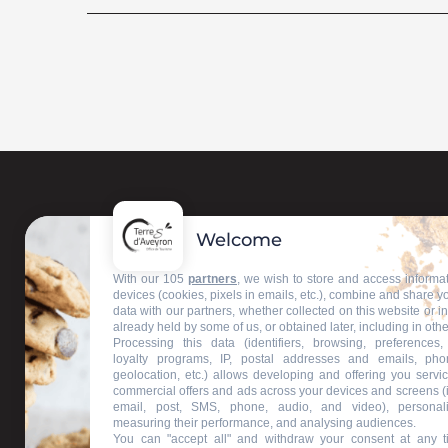
Welcome
With our 105
partners
, we wish to store and access informa
devices (cookies, pixels in emails, etc.), combine and share y
data with our partners, whether collected on this website or i
already held by some of us, or obtained later, including in othe
Processing this data (identifiers, browsing, preferences,
loyalty programs, IP, postal addresses and emails, pho
geolocation, etc.) allows developing and offering you servic
commercial offers and ads across your devices and screens (
email, post, SMS, phone, audio, and video), personal
measuring their performance, and analysing audiences.
You can "accept all" and withdraw your consent at any t