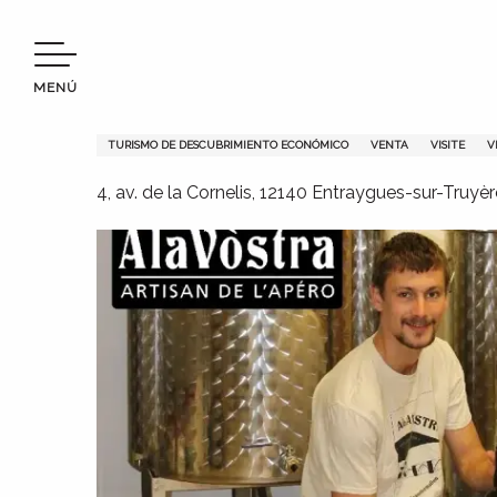
Aller
Bienvenido a Terres d’Aveyron
Visite de Alavostra, boiss
au
contenu
MENÚ
principal
Visite de Alavostra, boissons
TURISMO DE DESCUBRIMIENTO ECONÓMICO
VENTA
VISITE
V
4, av. de la Cornelis, 12140 Entraygues-sur-Truyèr
s