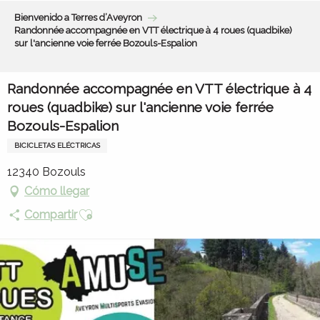
Aller
Bienvenido a Terres d’Aveyron
au
Randonnée accompagnée en VTT électrique à 4 roues (quadbike)
contenu
sur l'ancienne voie ferrée Bozouls-Espalion
principal
Randonnée accompagnée en VTT électrique à 4
roues (quadbike) sur l'ancienne voie ferrée
Bozouls-Espalion
BICICLETAS ELÉCTRICAS
12340 Bozouls
Cómo llegar
Ajouter aux favoris
Compartir