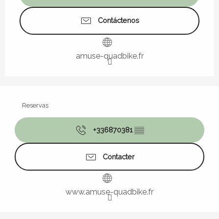
Contáctenos
amuse-quadbike.fr
Reservas
+336870381
▒▒
Contacter
www.amuse-quadbike.fr