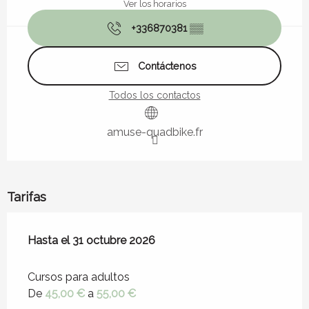
Ver los horarios
+336870381
▒▒
Contáctenos
Todos los contactos
amuse-quadbike.fr
Tarifas
Desde
Hasta el
1 abril 2026
31 octubre 2026
hasta
31 octubre 2026
Cursos para adultos
De
45,00 €
a
55,00 €