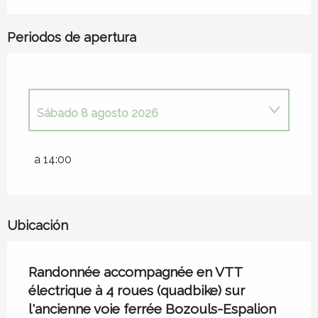
Periodos de apertura
Sábado 8 agosto 2026
Sábado 4 julio 2026
a 14:00
Sábado 11 julio 2026
Ubicación
Sábado 18 julio 2026
Randonnée accompagnée en VTT
Sábado 25 julio 2026
électrique à 4 roues (quadbike) sur
l'ancienne voie ferrée Bozouls-Espalion