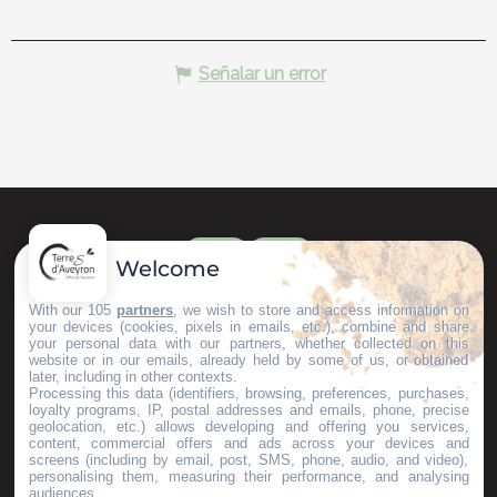
Señalar un error
Welcome
With our 105
partners
, we wish to store and access information on
your devices (cookies, pixels in emails, etc.), combine and share
your personal data with our partners, whether collected on this
website or in our emails, already held by some of us, or obtained
later, including in other contexts.
Processing this data (identifiers, browsing, preferences, purchases,
loyalty programs, IP, postal addresses and emails, phone, precise
geolocation, etc.) allows developing and offering you services,
content, commercial offers and ads across your devices and
screens (including by email, post, SMS, phone, audio, and video),
personalising them, measuring their performance, and analysing
audiences.