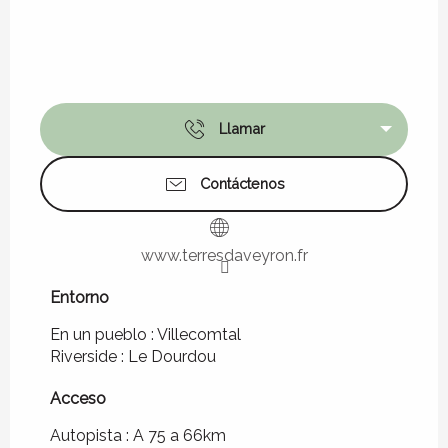
Llamar
Contáctenos
www.terresdaveyron.fr
Entorno
Entorno
En un pueblo :
Villecomtal
Riverside :
Le Dourdou
Acceso
Acceso
Autopista : A 75 a 66km