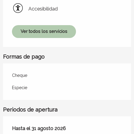
Accesibilidad
Ver todos los servicios
Formas de pago
Cheque
Especie
Periodos de apertura
Del
Hasta el
1 julio 2026
31 agosto 2026
al
31 agosto 2026