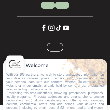
Welcome
With our 105
partners
, we wish to store and access information on
your devices (cookies, pixels in emails, etc.), combine and share
your personal data with our partners, whether collected on this
©Copyright 2023
Mentions légales
Partenaires
website or in our emails, already held by some of us, or obtained
later, including in other contexts.
Processing this data (identifiers, browsing, preferences, purchases,
loyalty programs, IP, postal addresses and emails, phone, precise
geolocation, etc.) allows developing and offering you services,
content, commercial offers and ads across your devices and
screens (including by email, post, SMS, phone, audio, and video),