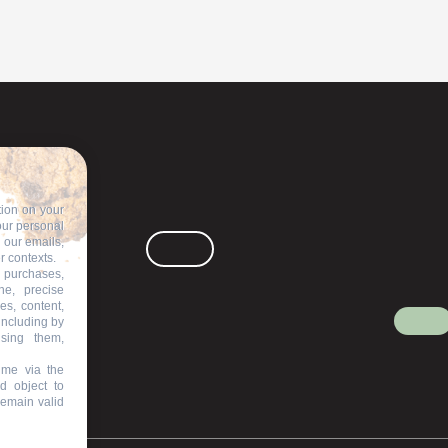
tion on your
our personal
n our emails,
r contexts.
 purchases,
ne, precise
es, content,
including by
ising them,
ime via the
d object to
remain valid