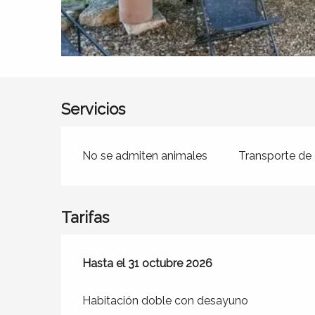
Servicios
No se admiten animales
Transporte de 
Tarifas
Desde
Hasta el
1 abril 2026
31 octubre 2026
hasta
31 octubre 2026
Habitación doble con desayuno