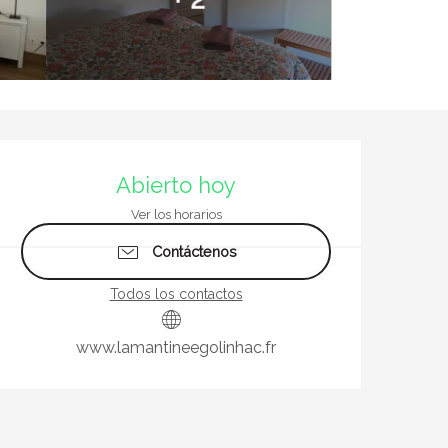
Horarios y datos de contact
Abierto hoy
Ver los horarios
Contáctenos
Todos los contactos
www.lamantineegolinhac.fr