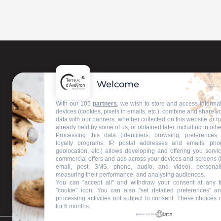
Welcome
With our 105
partners
, we wish to store and access informa
devices (cookies, pixels in emails, etc.), combine and share y
data with our partners, whether collected on this website or i
already held by some of us, or obtained later, including in othe
Processing this data (identifiers, browsing, preferences,
loyalty programs, IP, postal addresses and emails, pho
geolocation, etc.) allows developing and offering you servic
commercial offers and ads across your devices and screens (
email, post, SMS, phone, audio, and video), personal
measuring their performance, and analysing audiences.
You can "accept all" and withdraw your consent at any t
"cookie" icon
. You can also "set detailed preferences" an
processing activities not subject to consent. These choices 
for 6 months.
powered by