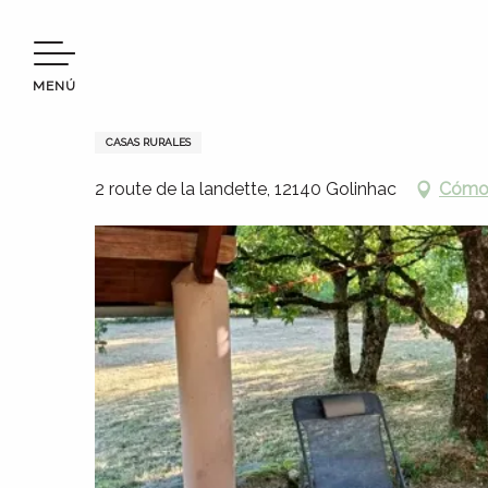
Aller
Bienvenido a Terres d’Aveyron
Permanezca en
Dónd
au
contenu
MENÚ
principal
La Mantinée Golinhac - Gîte d
CASAS RURALES
2 route de la landette, 12140 Golinhac
Cómo 
s