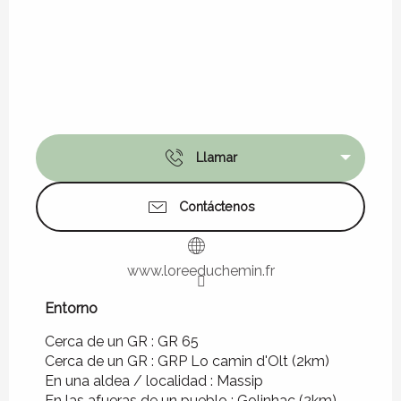
Llamar
Contáctenos
www.loreeduchemin.fr
Entorno
Entorno
Cerca de un GR :
GR 65
Cerca de un GR :
GRP Lo camin d'Olt
(2km)
En una aldea / localidad :
Massip
En las afueras de un pueblo :
Golinhac
(2km)