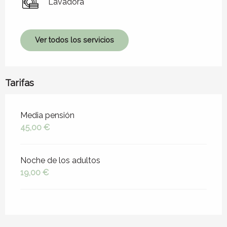
Lavadora
Ver todos los servicios
Tarifas
Tarifas 2026
Media pensión
45,00 €
Noche de los adultos
19,00 €