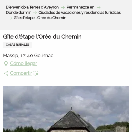
Aller
Bienvenido a Terres d’Aveyron
Permanezca en
au
Dónde dormir
Ciudades de vacaciones y residencias turísticas
contenu
Gîte d'étape l'Orée du Chemin
principal
Gîte d'étape l'Orée du Chemin
CASAS RURALES
Massip, 12140 Golinhac
Cómo llegar
Ajouter aux favoris
Compartir