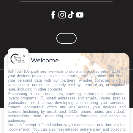
Welcome
With our 105
partners
, we wish to store and access information on
your devices (cookies, pixels in emails, etc.), combine and share
your personal data with our partners, whether collected on this
©Copyright 2023
Mentions légales
Partenaires
website or in our emails, already held by some of us, or obtained
later, including in other contexts.
Processing this data (identifiers, browsing, preferences, purchases,
loyalty programs, IP, postal addresses and emails, phone, precise
geolocation, etc.) allows developing and offering you services,
content, commercial offers and ads across your devices and
screens (including by email, post, SMS, phone, audio, and video),
personalising them, measuring their performance, and analysing
audiences.
You can "accept all" and withdraw your consent at any time via the
"cookie" icon
. You can also "set detailed preferences" and object to