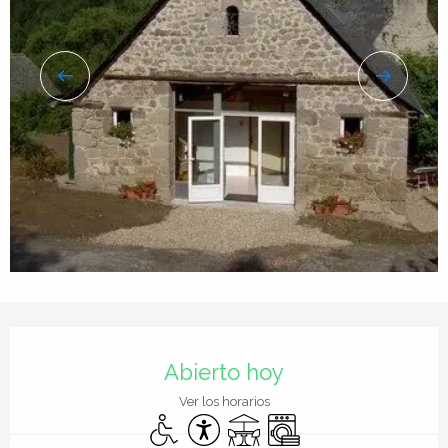
Horarios y datos de contacto
Abierto hoy
Ver los horarios
Acceso para minusválidos
Accesibilidad
Terraza
Lavadora