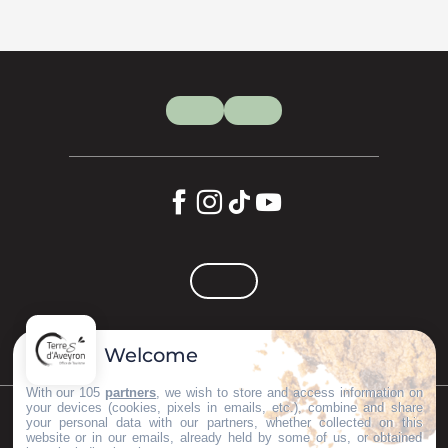
Welcome
With our 105
partners
, we wish to store and access information on
your devices (cookies, pixels in emails, etc.), combine and share
your personal data with our partners, whether collected on this
©Copyright 2023
Mentions légales
Partenaires
website or in our emails, already held by some of us, or obtained