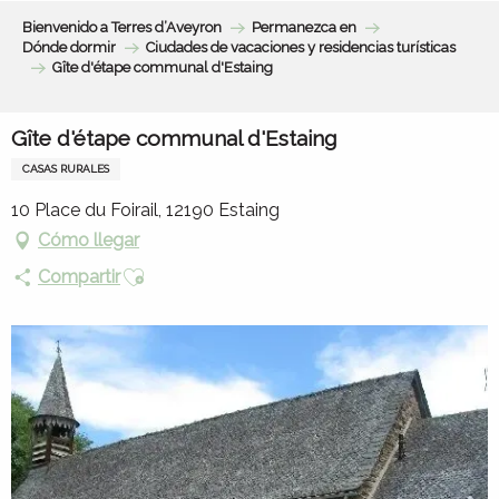
Aller
Bienvenido a Terres d’Aveyron
Permanezca en
au
Dónde dormir
Ciudades de vacaciones y residencias turísticas
contenu
Gîte d'étape communal d'Estaing
principal
Gîte d'étape communal d'Estaing
CASAS RURALES
10 Place du Foirail, 12190 Estaing
Cómo llegar
Ajouter aux favoris
Compartir