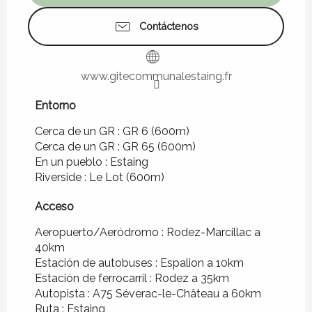
Contáctenos
www.gitecommunalestaing.fr
Entorno
Entorno
Cerca de un GR :
GR 6
(600m)
Cerca de un GR :
GR 65
(600m)
En un pueblo :
Estaing
Riverside :
Le Lot
(600m)
Acceso
Acceso
Aeropuerto/Aeródromo : Rodez-Marcillac a
40km
Estación de autobuses : Espalion a 10km
Estación de ferrocarril : Rodez a 35km
Autopista : A75 Séverac-le-Château a 60km
Ruta : Estaing