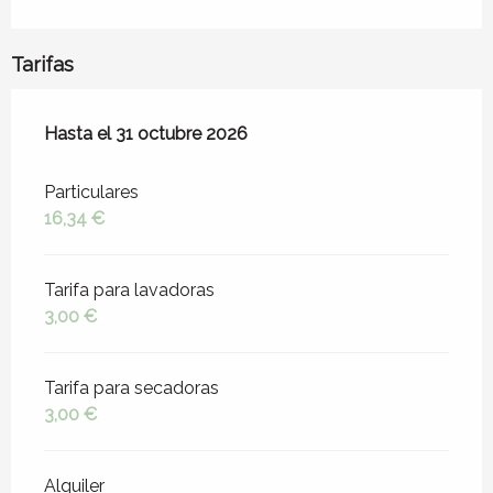
Tarifas
Desde
Hasta el
1 marzo 2026
31 octubre 2026
hasta
31 octubre 2026
Particulares
16,34 €
Tarifa para lavadoras
3,00 €
Tarifa para secadoras
3,00 €
Alquiler