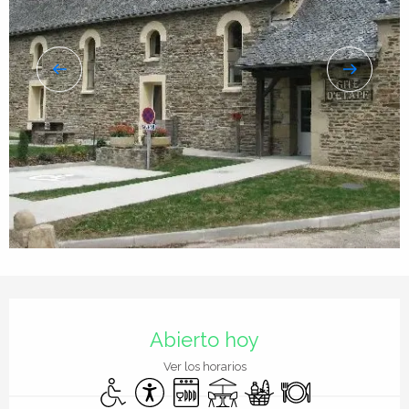
Horarios y datos de contacto
Abierto hoy
Ver los horarios
Acceso para minusválidos
Accesibilidad
Lavavajillas
Terraza
Tiendas de alimentación
Restaurante