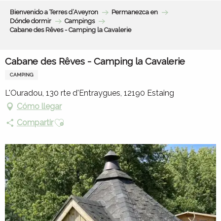
Aller
Bienvenido a Terres d’Aveyron
Permanezca en
au
Dónde dormir
Campings
contenu
Cabane des Rêves - Camping la Cavalerie
principal
Cabane des Rêves - Camping la Cavalerie
CAMPING
L'Ouradou, 130 rte d'Entraygues, 12190 Estaing
Cómo llegar
Ajouter aux favoris
Compartir