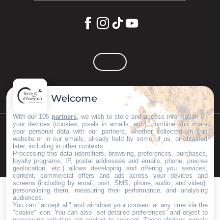
Welcome
With our 105
partners
, we wish to store and access information on
your devices (cookies, pixels in emails, etc.), combine and share
your personal data with our partners, whether collected on this
©Copyright 2023
Mentions légales
Partenaires
website or in our emails, already held by some of us, or obtained
later, including in other contexts.
Processing this data (identifiers, browsing, preferences, purchases,
loyalty programs, IP, postal addresses and emails, phone, precise
geolocation, etc.) allows developing and offering you services,
content, commercial offers and ads across your devices and
screens (including by email, post, SMS, phone, audio, and video),
personalising them, measuring their performance, and analysing
audiences.
You can "accept all" and withdraw your consent at any time via the
"cookie" icon
. You can also "set detailed preferences" and object to
processing activities not subject to consent. These choices remain