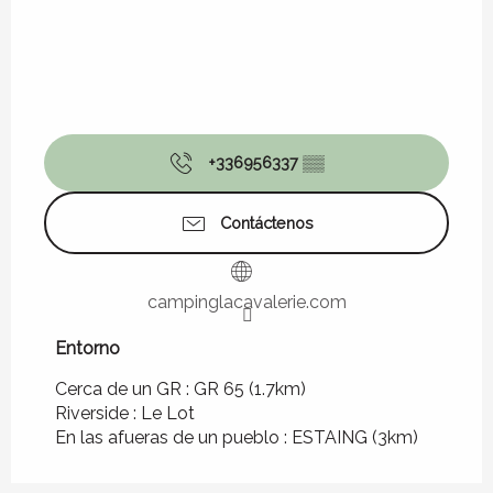
+336956337
▒▒
Contáctenos
campinglacavalerie.com
Entorno
Entorno
Cerca de un GR :
GR 65
(1.7km)
Riverside :
Le Lot
En las afueras de un pueblo :
ESTAING
(3km)