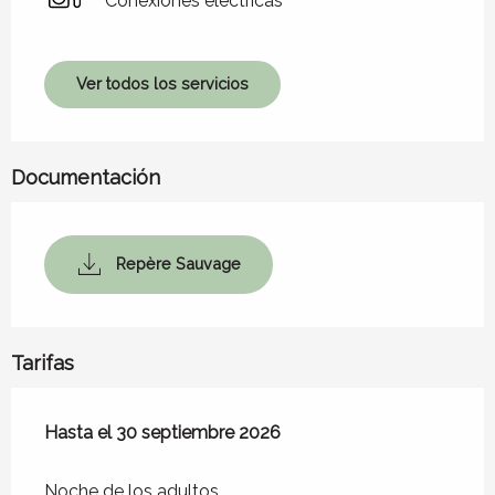
Conexiones eléctricas
Ver todos los servicios
Documentación
Repère Sauvage
Tarifas
Desde
Hasta el
15 marzo 2026
30 septiembre 2026
hasta
30 septiembre 2026
Noche de los adultos