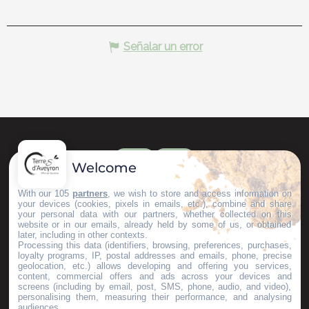
Señalar un error
Welcome
With our 105
partners
, we wish to store and access information on
your devices (cookies, pixels in emails, etc.), combine and share
your personal data with our partners, whether collected on this
website or in our emails, already held by some of us, or obtained
later, including in other contexts.
Processing this data (identifiers, browsing, preferences, purchases,
loyalty programs, IP, postal addresses and emails, phone, precise
geolocation, etc.) allows developing and offering you services,
content, commercial offers and ads across your devices and
screens (including by email, post, SMS, phone, audio, and video),
personalising them, measuring their performance, and analysing
audiences.