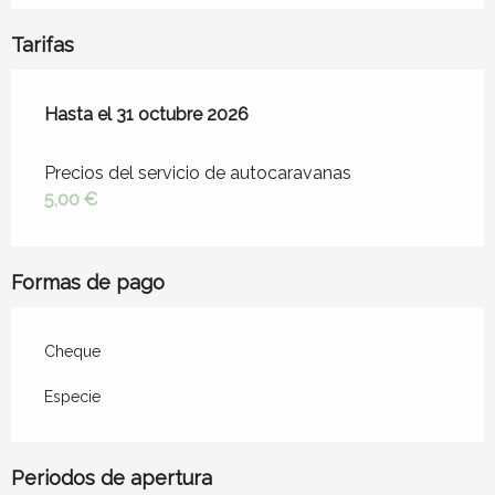
Tarifas
Desde
Hasta el
1 abril 2026
31 octubre 2026
hasta
31 octubre 2026
Precios del servicio de autocaravanas
5,00 €
Formas de pago
Cheque
Especie
Periodos de apertura