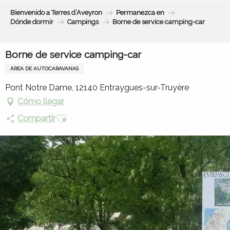
Aller
Bienvenido a Terres d’Aveyron
Permanezca en
au
Dónde dormir
Campings
Borne de service camping-car
contenu
principal
Borne de service camping-car
ÁREA DE AUTOCARAVANAS
Pont Notre Dame, 12140 Entraygues-sur-Truyère
Cómo llegar
Ajouter aux favoris
Compartir