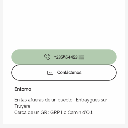
+335654453
▒▒
Contáctenos
Entorno
Entorno
En las afueras de un pueblo :
Entraygues sur
Truyère
Cerca de un GR :
GRP Lo Camin d'Olt