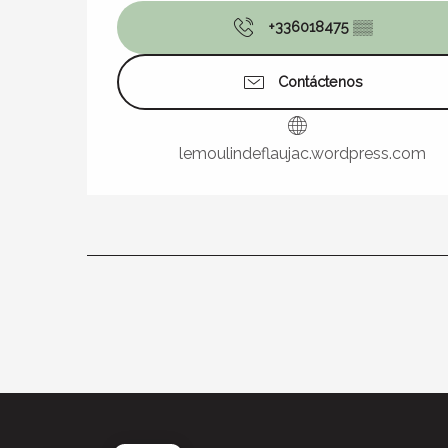
+336018475
▒▒
Contáctenos
lemoulindeflaujac.wordpress.com