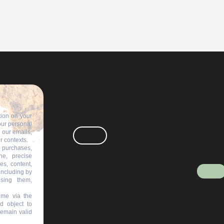
tion on your
our personal
n our emails,
r contexts.
 purchases,
ne, precise
es, content,
including by
ising them,
ime via the
d object to
remain valid