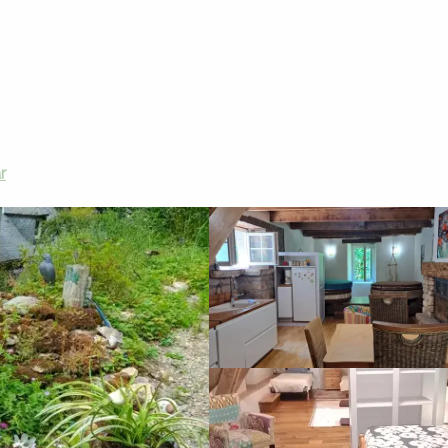
e dormir
Alquileres de vacaciones
Le Moulin de Bozouls
r