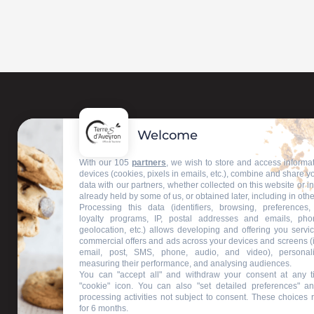
Welcome
With our 105
partners
, we wish to store and access informa
devices (cookies, pixels in emails, etc.), combine and share y
data with our partners, whether collected on this website or i
already held by some of us, or obtained later, including in othe
Processing this data (identifiers, browsing, preferences,
loyalty programs, IP, postal addresses and emails, pho
geolocation, etc.) allows developing and offering you servic
commercial offers and ads across your devices and screens (
email, post, SMS, phone, audio, and video), personal
measuring their performance, and analysing audiences.
You can "accept all" and withdraw your consent at any t
"cookie" icon
. You can also "set detailed preferences" an
processing activities not subject to consent. These choices 
for 6 months.