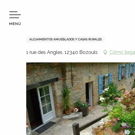
Aller
Bienvenido a Terres d’Aveyron
Permanezca en
Dónd
au
contenu
MENÚ
principal
Le Moulin de Bozouls
ALOJAMIENTOS AMUEBLADOS Y CASAS RURALES
1 rue des Angles, 12340 Bozouls
Cómo llega
s