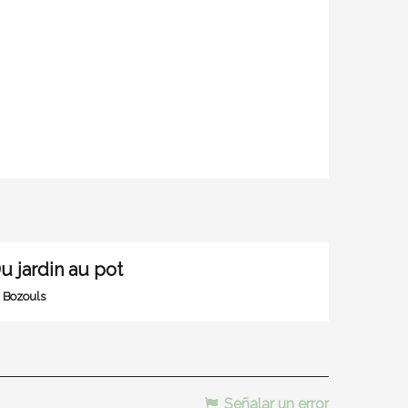
u jardin au pot
Bozouls
Señalar un error