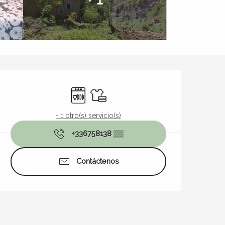
Horarios y datos de contact
Lavavajillas
Sábanas y ropa de cama
+ 1 otro(s) servicio(s)
+336758138
▒▒
Contáctenos