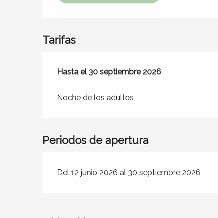
Tarifas
Desde
Hasta el
12 junio 2026
30 septiembre 2026
hasta
30 septiembre 20
Noche de los adultos
Periodos de apertura
Del 12 junio 2026 al 30 septiembre 2026