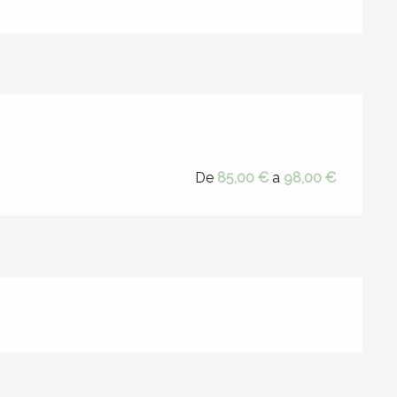
26
De
85,00 €
a
98,00 €