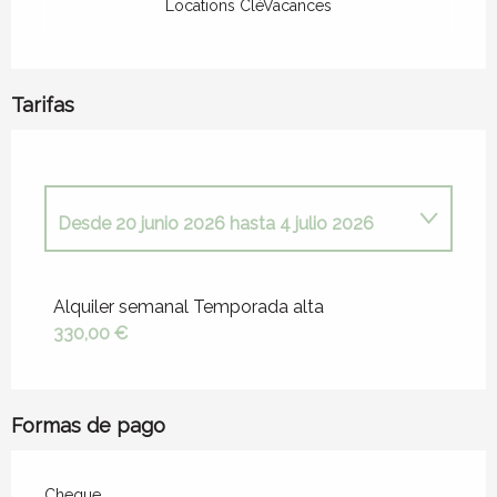
Locations CléVacances
Tarifas
Desde
20 junio 2026
hasta
4 julio 2026
Tarifas 2026
Alquiler semanal Temporada alta
330,00 €
Desde
1 enero 2026
hasta
28 marzo
2026
Desde
29 marzo 2026
hasta
25 abril
Formas de pago
2026
Desde
25 abril 2026
hasta
20 junio 2026
Cheque