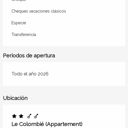
Cheques vacaciones clásicos
Hasta el
22 agosto 2026
Especie
Desde
22 agosto 2026
hasta
29 agosto
2026
Transferencia
Desde
30 agosto 2026
hasta
1
noviembre 2026
Periodos de apertura
Desde
31 octubre 2026
hasta
31
diciembre 2026
Todo el año 2026
Ubicación
Le Colombié (Appartement)