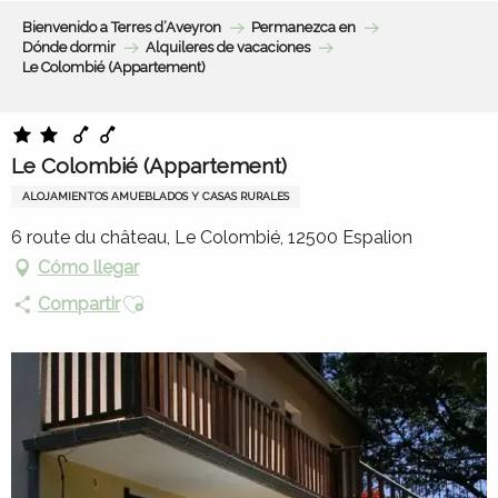
Aller
Bienvenido a Terres d’Aveyron
Permanezca en
au
Dónde dormir
Alquileres de vacaciones
contenu
Le Colombié (Appartement)
principal
Le Colombié (Appartement)
ALOJAMIENTOS AMUEBLADOS Y CASAS RURALES
6 route du château, Le Colombié, 12500 Espalion
Cómo llegar
Ajouter aux favoris
Compartir