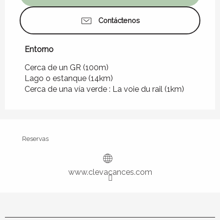
Contáctenos
Entorno
Entorno
Cerca de un GR
(100m)
Lago o estanque
(14km)
Cerca de una vía verde :
La voie du rail
(1km)
Reservas
www.clevacances.com