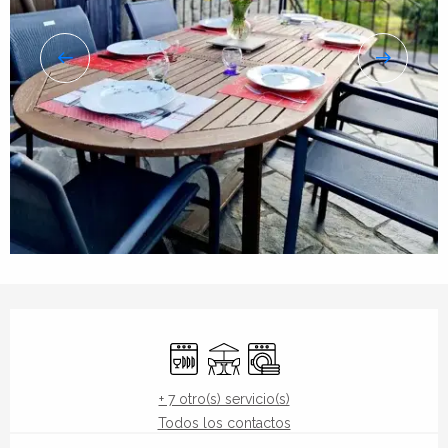
Horarios y datos de contacto
Lavavajillas
Terraza
Lavadora
+ 7 otro(s) servicio(s)
Todos los contactos