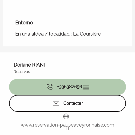
Entorno
Entorno
En una aldea / localidad :
La Coursière
Doriane RIANI
Reservas
+336382656
▒▒
Contacter
www.reservation-pauseaveyronnaise.com