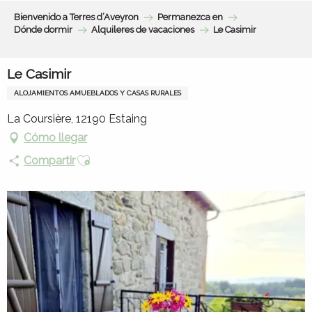
Aller
Bienvenido a Terres d’Aveyron
Permanezca en
au
Dónde dormir
Alquileres de vacaciones
Le Casimir
contenu
principal
Le Casimir
ALOJAMIENTOS AMUEBLADOS Y CASAS RURALES
La Coursière, 12190 Estaing
Cómo llegar
Ajouter aux favoris
Compartir