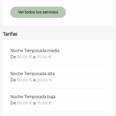
Ver todos los servicios
Tarifas
Tarifas 2026
Noche Temporada media
De
60,00 €
a
70,00 €
Noche Temporada alta
De
80,00 €
a
90,00 €
Noche Temporada baja
De
60,00 €
a
70,00 €