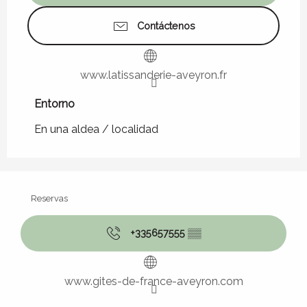
Contáctenos
www.latissanderie-aveyron.fr
Entorno
Entorno
En una aldea / localidad
Reservas
+335657555
▒▒
www.gites-de-france-aveyron.com