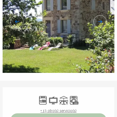
Horarios y datos de contacto
Lavavajillas
Televisión
Terraza
Lavadora
+ 13 otro(s) servicio(s)