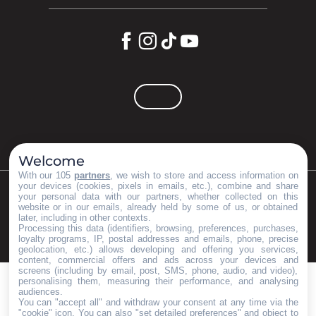
Welcome
With our 105
partners
, we wish to store and access information on
your devices (cookies, pixels in emails, etc.), combine and share
your personal data with our partners, whether collected on this
©Copyright 2023
Mentions légales
Partenaires
website or in our emails, already held by some of us, or obtained
later, including in other contexts.
Processing this data (identifiers, browsing, preferences, purchases,
loyalty programs, IP, postal addresses and emails, phone, precise
geolocation, etc.) allows developing and offering you services,
content, commercial offers and ads across your devices and
screens (including by email, post, SMS, phone, audio, and video),
personalising them, measuring their performance, and analysing
audiences.
You can "accept all" and withdraw your consent at any time via the
"cookie" icon
. You can also "set detailed preferences" and object to