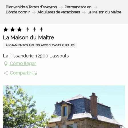
Aller
Bienvenido a Terres d’Aveyron
Permanezca en
au
Dónde dormir
Alquileres de vacaciones
La Maison du Maître
contenu
principal
La Maison du Maître
ALOJAMIENTOS AMUEBLADOS Y CASAS RURALES
La Tissanderie, 12500 Lassouts
Cómo llegar
Ajouter aux favoris
Compartir