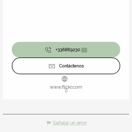
+336869230
▒▒
Contáctenos
www.flickr.com
Señalar un error