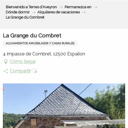
Aller
Bienvenido a Terres d’Aveyron
Permanezca en
au
Dónde dormir
Alquileres de vacaciones
contenu
La Grange du Combret
principal
La Grange du Combret
ALOJAMIENTOS AMUEBLADOS Y CASAS RURALES
4 impasse de Combret, 12500 Espalion
Cómo llegar
Ajouter aux favoris
Compartir