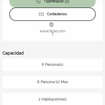
+336869230
▒▒
Contáctenos
www.flickr.com
Capacidad
6 Persona(s)
6 Persona (s) Max
2 Habitación(es)