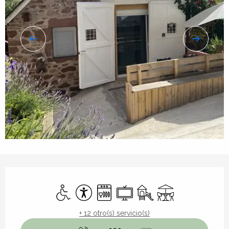
Horarios y datos de contacto
Acceso para minusválidos
Accesibilidad
Lavavajillas
Televisión
Juegos infantiles / Zona
Terraza
+ 12 otro(s) servicio(s)