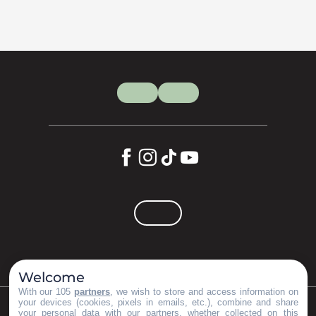
Welcome
With our 105
partners
, we wish to store and access information on
your devices (cookies, pixels in emails, etc.), combine and share
your personal data with our partners, whether collected on this
©Copyright 2023
Mentions légales
Partenaires