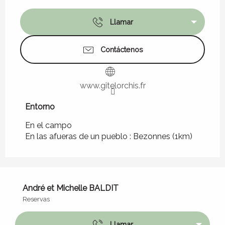
Llamar
Contáctenos
www.gitelorchis.fr
Entorno
Entorno
En el campo
En las afueras de un pueblo :
Bezonnes
(1km)
André et Michelle BALDIT
Reservas
Llamar