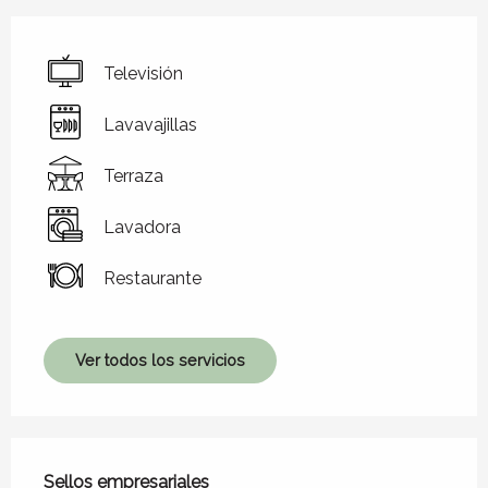
Televisión
Lavavajillas
Terraza
Lavadora
Restaurante
Ver todos los servicios
Oferta de prestaciones
Sellos empresariales
Sellos empresariales