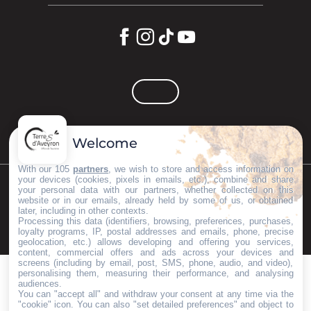
Welcome
With our 105
partners
, we wish to store and access information on
your devices (cookies, pixels in emails, etc.), combine and share
your personal data with our partners, whether collected on this
©Copyright 2023
Mentions légales
Partenaires
website or in our emails, already held by some of us, or obtained
later, including in other contexts.
Processing this data (identifiers, browsing, preferences, purchases,
loyalty programs, IP, postal addresses and emails, phone, precise
geolocation, etc.) allows developing and offering you services,
content, commercial offers and ads across your devices and
screens (including by email, post, SMS, phone, audio, and video),
personalising them, measuring their performance, and analysing
audiences.
You can "accept all" and withdraw your consent at any time via the
"cookie" icon
. You can also "set detailed preferences" and object to