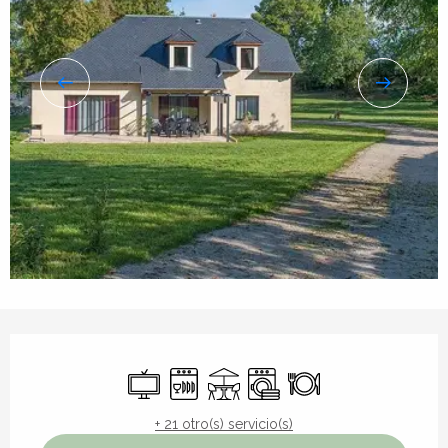
Horarios y datos de contacto
Televisión
Lavavajillas
Terraza
Lavadora
Restaurante
+ 21 otro(s) servicio(s)