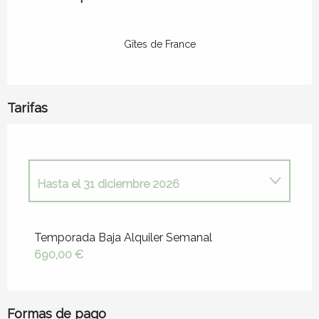
Gîtes de France
Tarifas
Hasta el
31 diciembre 2026
Desde
1 enero 2026
hasta
3 enero 2026
Temporada Baja Alquiler Semanal
690,00 €
Hasta el
31 diciembre 2026
Hasta el
29 agosto 2026
Formas de pago