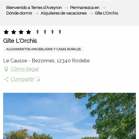
Aller
Bienvenido a Terres d’Aveyron
Permanezca en
au
Dónde dormir
Alquileres de vacaciones
Gîte L'Orchis
contenu
principal
Gîte L'Orchis
ALOJAMIENTOS AMUEBLADOS Y CASAS RURALES
Le Causse - Bezonnes, 12340 Rodelle
Cómo llegar
Ajouter aux favoris
Compartir