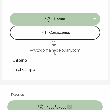
Llamar
Contáctenos
www.domainedejouani.com
Entorno
Entorno
En el campo
Reservas
+335657555
▒▒