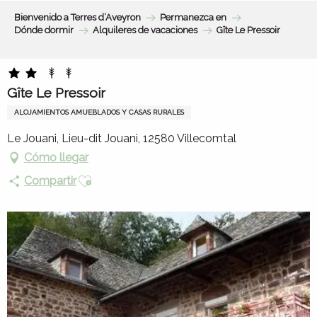
Aller
Bienvenido a Terres d’Aveyron
Permanezca en
au
Dónde dormir
Alquileres de vacaciones
Gîte Le Pressoir
contenu
principal
Gîte Le Pressoir
ALOJAMIENTOS AMUEBLADOS Y CASAS RURALES
Le Jouani, Lieu-dit Jouani, 12580 Villecomtal
Cómo llegar
Ajouter aux favoris
Compartir