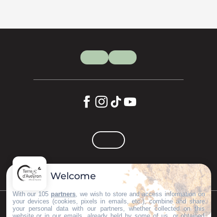
Welcome
With our 105
partners
, we wish to store and access information on
your devices (cookies, pixels in emails, etc.), combine and share
your personal data with our partners, whether collected on this
©Copyright 2023
Mentions légales
Partenaires
website or in our emails, already held by some of us, or obtained