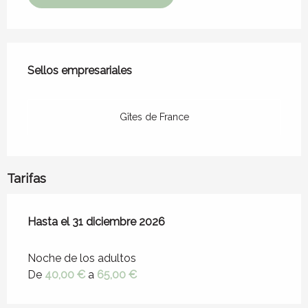
Oferta de prestaciones
Sellos empresariales
Sellos empresariales
Gîtes de France
Tarifas
Desde
Hasta el
25 abril 2026
31 diciembre 2026
hasta
31 diciembre 2026
Noche de los adultos
De
40,00 €
a
65,00 €