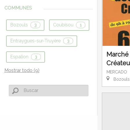
COMMUNES
Bozouls
Coubisou
3
1
Entraygues-sur-Truyère
3
Marché 
Espalion
3
Créateu
Mostrar todo (9)
MERCADO
Bozouls