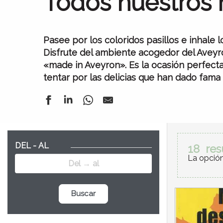
Todos nuestros
Pasee por los coloridos pasillos e inhale 
Disfrute del ambiente acogedor del Avey
«made in Aveyron». Es la ocasión perfect
tentar por las delicias que han dado fama 
DEL - AL
18
res
La opción
Buscar