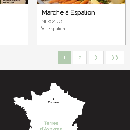
Marché à Espalion
MERCADO
Espalion
1
2
❯
❯❯