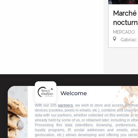
Marché
noctur
MERCADO
Gabriac
Welcome
With our 105
partners
, we wish to store and access informa
devices (cookies, pixels in emails, etc.), combine and share y
data with our partners, whether collected on this website or i
already held by some of us, or obtained later, including in othe
Processing this data (identifiers, browsing, preferences,
loyalty programs, IP, postal addresses and emails, pho
geolocation, etc.) allows developing and offering you servic