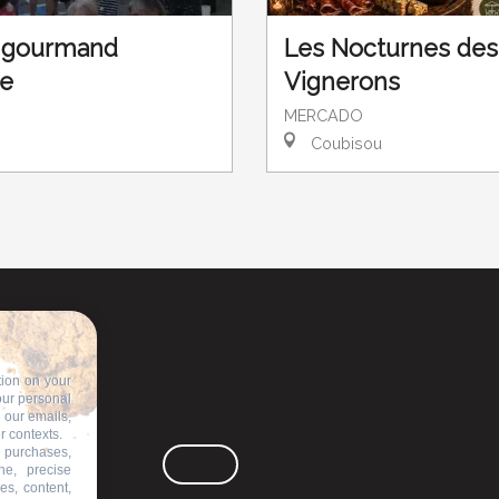
Les Nocturnes des
 gourmand
Vignerons
ne
MERCADO
Coubisou
tion on your
our personal
n our emails,
r contexts.
 purchases,
ne, precise
es, content,