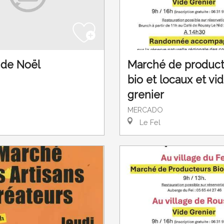
de Noël
Marché de produc
bio et locaux et vi
grenier
MERCADO
Le Fel