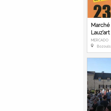
Marché d
Lauz’art
MERCADO
Bozouls