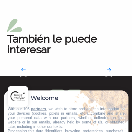
También le puede
interesar
Métiers d’Art(isanat)
Tierra de conocimientos
Welcome
With our 105
partners
, we wish to store and access information on
your devices (cookies, pixels in emails, etc.), combine and share
your personal data with our partners, whether collected on this
website or in our emails, already held by some of us, or obtained
later, including in other contexts.
Processing this data (identifiers, browsing, preferences, purchases,