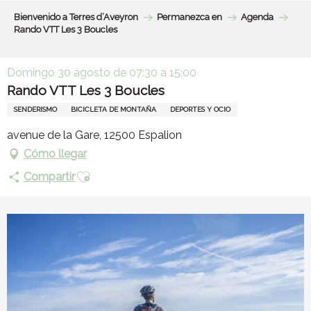
Aller
Bienvenido a Terres d’Aveyron
Permanezca en
Agenda
au
Rando VTT Les 3 Boucles
contenu
principal
Domingo 30 agosto de 07:30 a 15:00
Rando VTT Les 3 Boucles
SENDERISMO
BICICLETA DE MONTAÑA
DEPORTES Y OCIO
avenue de la Gare, 12500 Espalion
Cómo llegar
Ajouter aux favoris
Compartir