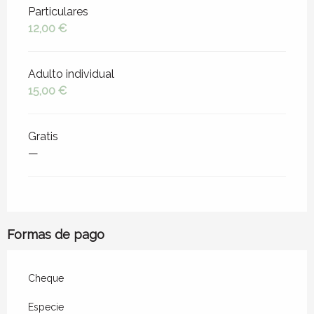
Tarifas 2026
Particulares
12,00 €
Adulto individual
15,00 €
Gratis
—
Formas de pago
Cheque
Especie