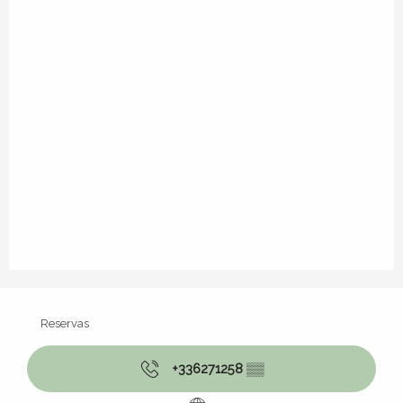
Reservas
+336271258
▒▒