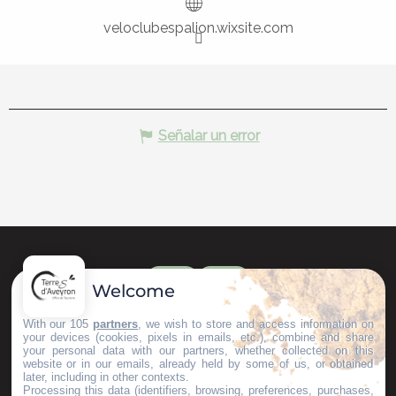
veloclubespalion.wixsite.com
Señalar un error
Welcome
With our 105
partners
, we wish to store and access information on
your devices (cookies, pixels in emails, etc.), combine and share
your personal data with our partners, whether collected on this
website or in our emails, already held by some of us, or obtained
later, including in other contexts.
Processing this data (identifiers, browsing, preferences, purchases,