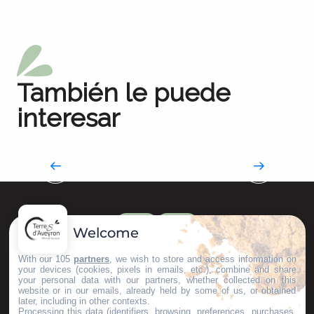
También le puede
interesar
Nuestras presas
La increíble epopeya industrial
Welcome
With our 105
partners
, we wish to store and access information on
your devices (cookies, pixels in emails, etc.), combine and share
your personal data with our partners, whether collected on this
website or in our emails, already held by some of us, or obtained
later, including in other contexts.
Processing this data (identifiers, browsing, preferences, purchases,