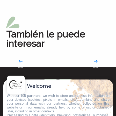
También le puede
interesar
Despierte sus papilas gustativas
Un sinfín de buenos productos
Welcome
With our 105
partners
, we wish to store and access information on
your devices (cookies, pixels in emails, etc.), combine and share
your personal data with our partners, whether collected on this
website or in our emails, already held by some of us, or obtained
later, including in other contexts.
Processing this data (identifiers, browsing, preferences, purchases,