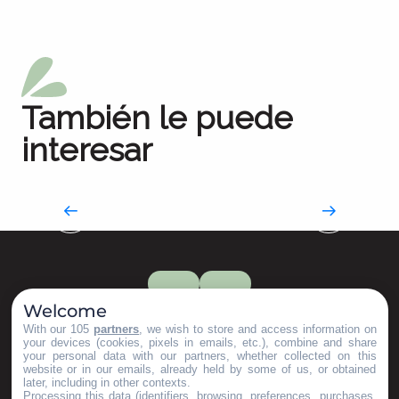
También le puede
interesar
Especialidades del Aveyron
Su maratón gastronómico local
Welcome
With our 105
partners
, we wish to store and access information on
your devices (cookies, pixels in emails, etc.), combine and share
your personal data with our partners, whether collected on this
website or in our emails, already held by some of us, or obtained
later, including in other contexts.
Processing this data (identifiers, browsing, preferences, purchases,