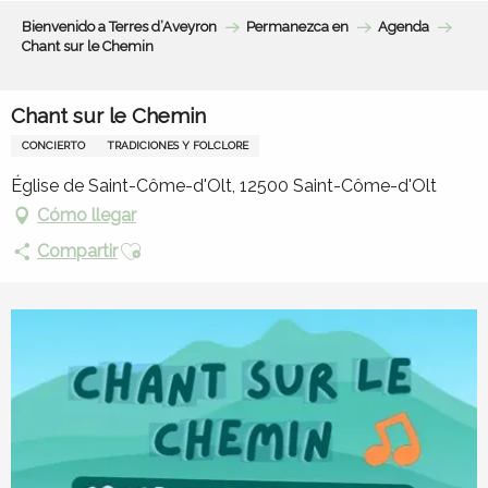
Aller
Bienvenido a Terres d’Aveyron
Permanezca en
Agenda
au
Chant sur le Chemin
contenu
principal
Chant sur le Chemin
CONCIERTO
TRADICIONES Y FOLCLORE
Église de Saint-Côme-d'Olt, 12500 Saint-Côme-d'Olt
Cómo llegar
Ajouter aux favoris
Compartir