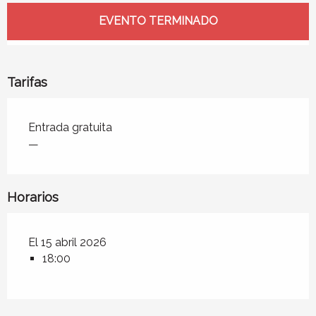
Horarios y datos de contacto
EVENTO TERMINADO
Tarifas
Tarifas 2026
Entrada gratuita
—
Horarios
El 15 abril 2026
18:00