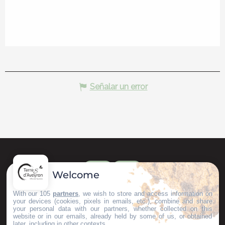
Señalar un error
Welcome
With our 105
partners
, we wish to store and access information on
your devices (cookies, pixels in emails, etc.), combine and share
your personal data with our partners, whether collected on this
website or in our emails, already held by some of us, or obtained
later, including in other contexts.