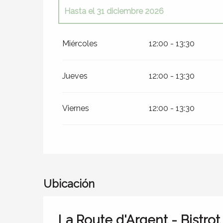
Hasta el
31 diciembre 2026
Del
4 febrero 2026
al
28 junio 2026
Miércoles
12:00 - 13:30
Jueves
12:00 - 13:30
Viernes
12:00 - 13:30
Ubicación
La Route d'Argent - Bistro