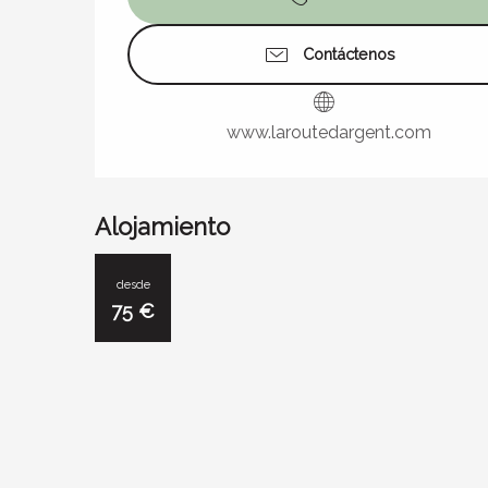
Contáctenos
www.laroutedargent.com
Alojamiento
desde
75
€