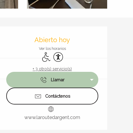
Horarios y datos de contact
Abierto hoy
Ver los horarios
Acceso para minusválidos
Accesibilidad
+ 3 otro(s) servicio(s)
Llamar
Contáctenos
www.laroutedargent.com