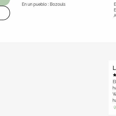
En un pueblo :
Bozouls
E
E
A
L
E
h
W
h