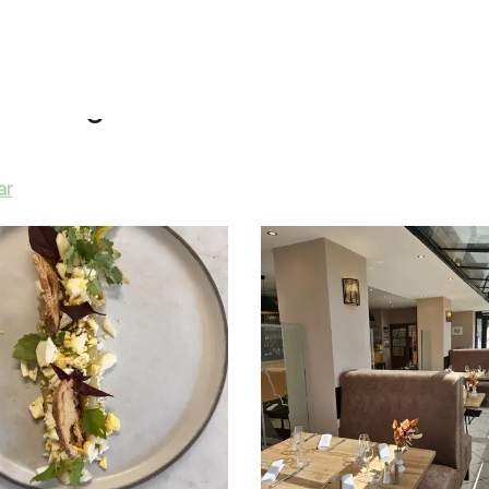
 papilas gustativas
Nuestros restaurantes
La Route d'Argent - Bistro
e Passage
ar