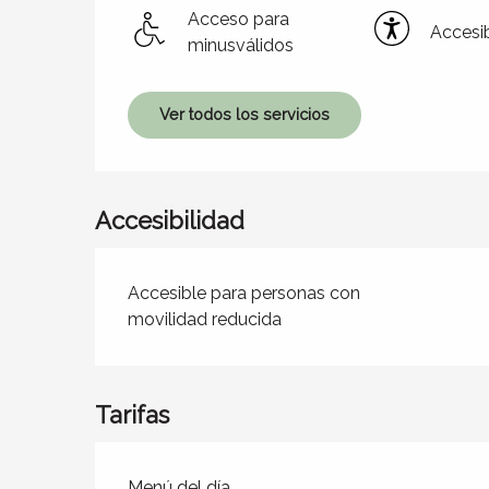
Acceso para
Accesib
minusválidos
Ver todos los servicios
Accesibilidad
Accesible para personas con
movilidad reducida
Tarifas
Tarifas 2026
Menú del día