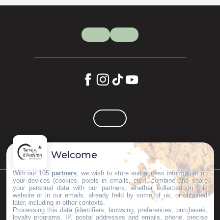
Welcome
With our 105
partners
, we wish to store and access information on
your devices (cookies, pixels in emails, etc.), combine and share
your personal data with our partners, whether collected on this
©Copyright 2023
Mentions légales
Partenaires
website or in our emails, already held by some of us, or obtained
later, including in other contexts.
Processing this data (identifiers, browsing, preferences, purchases,
loyalty programs, IP, postal addresses and emails, phone, precise