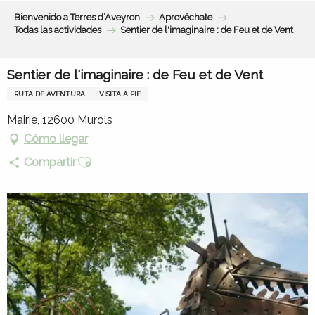
Aller
Bienvenido a Terres d’Aveyron
Aprovéchate
au
Todas las actividades
Sentier de l'imaginaire : de Feu et de Vent
contenu
principal
Sentier de l'imaginaire : de Feu et de Vent
RUTA DE AVENTURA
VISITA A PIE
Mairie, 12600 Murols
Cómo llegar
Ajouter aux favoris
Compartir