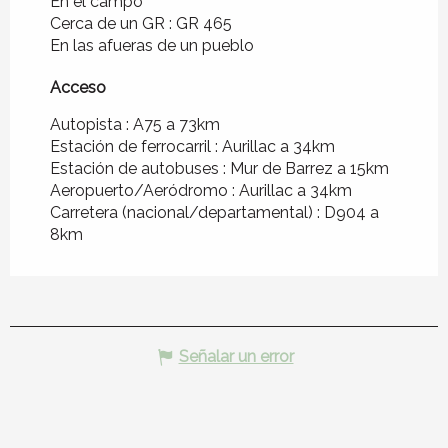
En el campo
Cerca de un GR :
GR 465
En las afueras de un pueblo
Acceso
Acceso
Autopista : A75 a 73km
Estación de ferrocarril : Aurillac a 34km
Estación de autobuses : Mur de Barrez a 15km
Aeropuerto/Aeródromo : Aurillac a 34km
Carretera (nacional/departamental) : D904 a
8km
Señalar un error