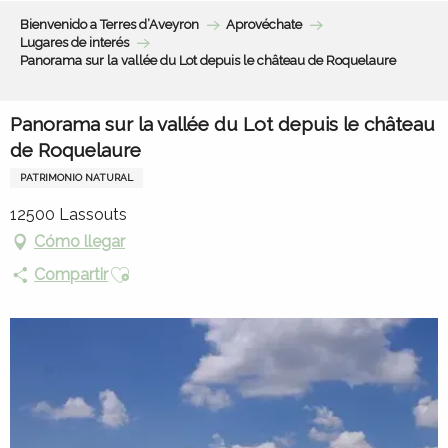
Aller
Bienvenido a Terres d’Aveyron
Aprovéchate
au
Lugares de interés
contenu
Panorama sur la vallée du Lot depuis le château de Roquelaure
principal
Panorama sur la vallée du Lot depuis le château
de Roquelaure
PATRIMONIO NATURAL
12500 Lassouts
Cómo llegar
Ajouter aux favoris
Compartir