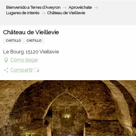
Aller
Bienvenido a Terres d’Aveyron
Aprovéchate
au
Lugares de interés
Château de Vieillevie
contenu
principal
Château de Vieillevie
CASTILLO
CASTILLO
Le Bourg, 15120 Vieillevie
Cómo llegar
Ajouter aux favoris
Compartir