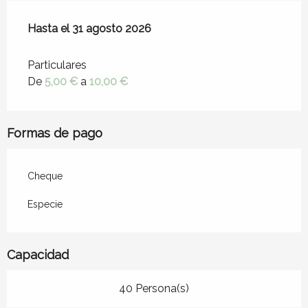
Desde
Hasta el
6 julio 2026
31 agosto 2026
hasta
31 agosto 2026
Particulares
De
5,00 €
a
10,00 €
Formas de pago
Cheque
Especie
Capacidad
40 Persona(s)