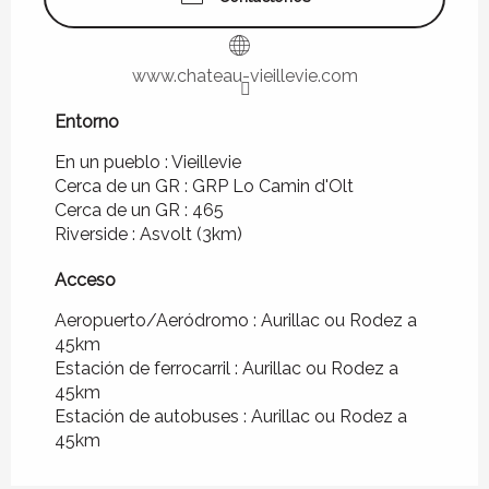
www.chateau-vieillevie.com
Entorno
Entorno
En un pueblo :
Vieillevie
Cerca de un GR :
GRP Lo Camin d'Olt
Cerca de un GR :
465
Riverside :
Asvolt
(3km)
Acceso
Acceso
Aeropuerto/Aeródromo : Aurillac ou Rodez a
45km
Estación de ferrocarril : Aurillac ou Rodez a
45km
Estación de autobuses : Aurillac ou Rodez a
45km