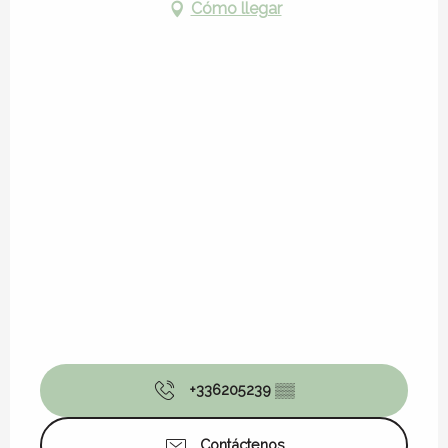
Cómo llegar
+336205239
▒▒
Contáctenos