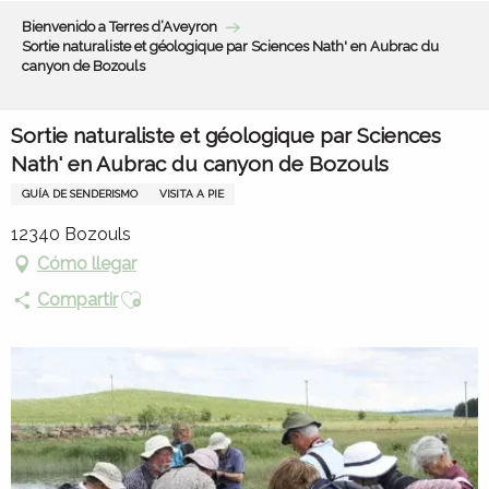
Aller
Bienvenido a Terres d’Aveyron
au
Sortie naturaliste et géologique par Sciences Nath' en Aubrac du
contenu
canyon de Bozouls
principal
Sortie naturaliste et géologique par Sciences
Nath' en Aubrac du canyon de Bozouls
GUÍA DE SENDERISMO
VISITA A PIE
12340 Bozouls
Cómo llegar
Ajouter aux favoris
Compartir