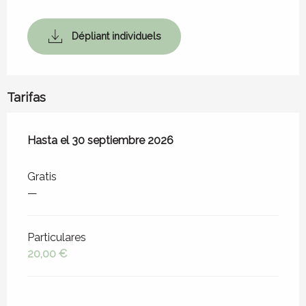
Dépliant individuels
Tarifas
Desde
Hasta el
1 abril 2026
30 septiembre 2026
hasta
30 septiembre 2026
Gratis
—
Particulares
20,00 €