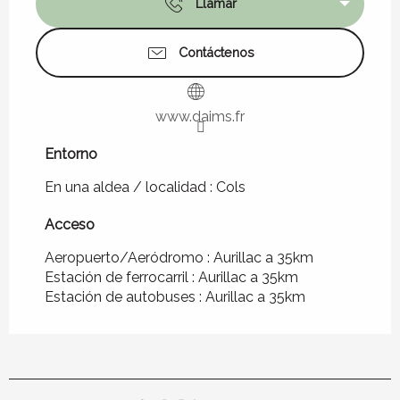
Llamar
Contáctenos
www.daims.fr
Entorno
Entorno
En una aldea / localidad :
Cols
Acceso
Acceso
Aeropuerto/Aeródromo : Aurillac a 35km
Estación de ferrocarril : Aurillac a 35km
Estación de autobuses : Aurillac a 35km