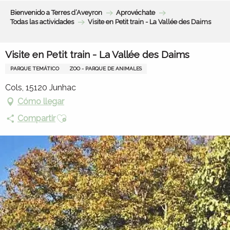
Aller
Bienvenido a Terres d’Aveyron
Aprovéchate
au
Todas las actividades
Visite en Petit train - La Vallée des Daims
contenu
principal
Visite en Petit train - La Vallée des Daims
PARQUE TEMÁTICO
ZOO - PARQUE DE ANIMALES
Cols, 15120 Junhac
Cómo llegar
Ajouter aux favoris
Compartir