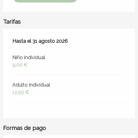
Tarifas
Desde
Hasta el
1 julio 2026
31 agosto 2026
hasta
31 agosto 2026
Niño individual
9,00 €
Adulto individual
12,50 €
Formas de pago